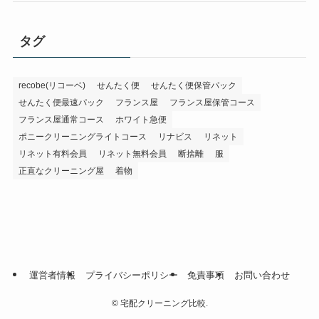
タグ
recobe(リコーベ)
せんたく便
せんたく便保管パック
せんたく便最速パック
フランス屋
フランス屋保管コース
フランス屋通常コース
ホワイト急便
ポニークリーニングライトコース
リナビス
リネット
リネット有料会員
リネット無料会員
断捨離
服
正直なクリーニング屋
着物
運営者情報
プライバシーポリシー
免責事項
お問い合わせ
©
宅配クリーニング比較.